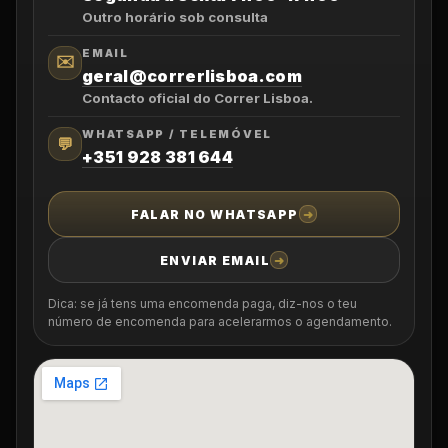
Outro horário sob consulta
EMAIL
✉️
geral@correrlisboa.com
Contacto oficial do Correr Lisboa.
WHATSAPP / TELEMÓVEL
💬
+351 928 381 644
FALAR NO WHATSAPP
ENVIAR EMAIL
Dica: se já tens uma encomenda paga, diz-nos o teu
número de encomenda para acelerarmos o agendamento.